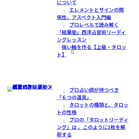
について
エレメントとサインの関
係性。アスペクト入門編
プロレベルで読み解く
「結葉塾」西洋占星術リーディ
ングレッスン
強い軸を作る【上級・タロッ
ト】
プロ占い師が持つべき
「６つの道具」
タロットの種類と、タロッ
トの性格
プロの「タロットリーディ
ング」は 、このように1枚を解
釈する