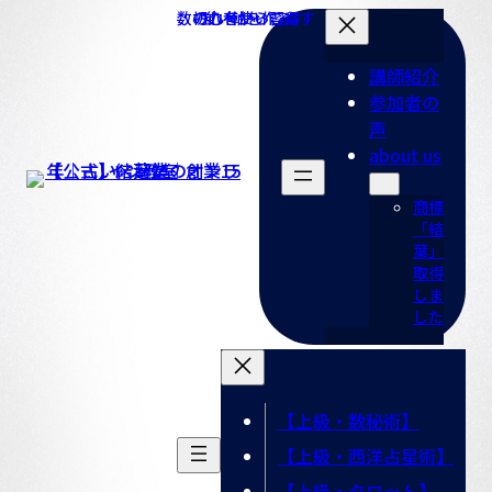
コ
ナ
ン
ビ
テ
ゲ
講師紹介
ン
ー
参加者の
ツ
シ
声
へ
ョ
about us
ス
ン
キ
に
商標
「結
ッ
移
葉」
プ
動
取得
しま
した
【上級・数秘術】
【上級・西洋占星術】
【上級・タロット】