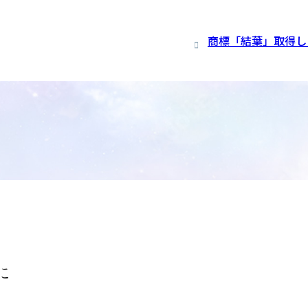
商標「結葉」取得し
に