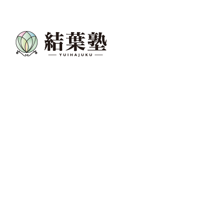
コ
ナ
ン
ビ
テ
ゲ
ン
ー
ツ
シ
へ
ョ
ス
ン
キ
に
ッ
移
プ
動