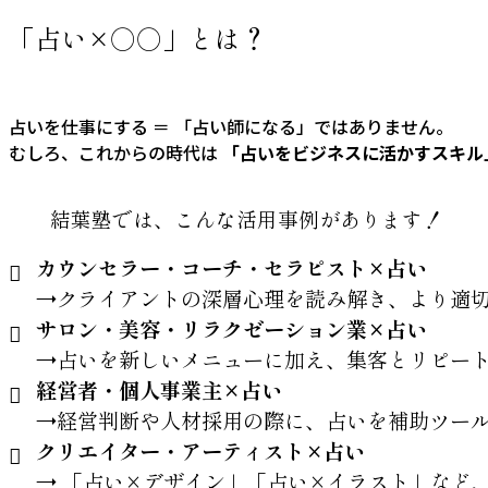
「占い×○○」とは？
占いを仕事にする ＝ 「占い師になる」ではありません。
むしろ、これからの時代は
「占いをビジネスに活かすスキル
結葉塾では、こんな活用事例があります！
カウンセラー・コーチ・セラピスト×占い
→クライアントの深層心理を読み解き、より適
サロン・美容・リラクゼーション業×占い
→占いを新しいメニューに加え、集客とリピート
経営者・個人事業主×占い
→経営判断や人材採用の際に、占いを補助ツー
クリエイター・アーティスト×占い
→ 「占い×デザイン」「占い×イラスト」など