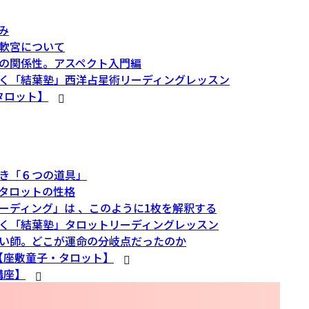
み
軟宮について
の関係性。アスペクト入門編
く「結葉塾」西洋占星術リーディングレッスン
タロット】
き「６つの道具」
タロットの性格
ーディング」は 、このように1枚を解釈する
く「結葉塾」タロットリーディングレッスン
い師。どこが運命の分岐点だったのか
【座敷童子・タロット】
講座】