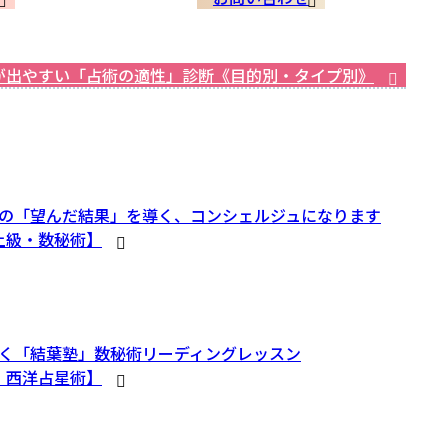
が出やすい「占術の適性」診断《目的別・タイプ別》
の「望んだ結果」を導く、コンシェルジュになります
上級・数秘術】
く「結葉塾」数秘術リーディングレッスン
・西洋占星術】