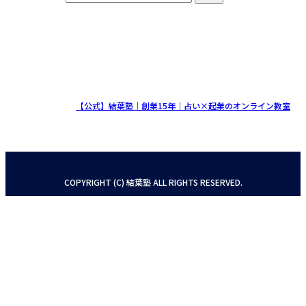
COPYRIGHT (C)
【公式】結葉塾｜創業15年｜占い×起業のオンライン教室
ALL RIGHTS RESERVED.
COPYRIGHT (C) 結葉塾 ALL RIGHTS RESERVED.