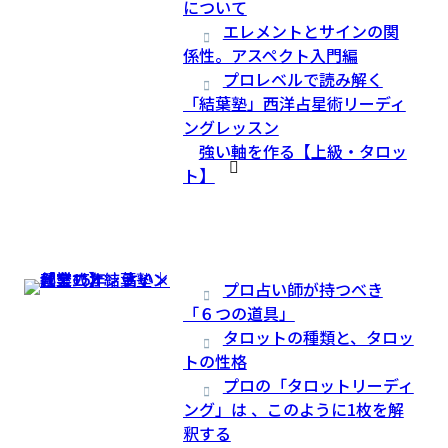
について
エレメントとサインの関
係性。アスペクト入門編
プロレベルで読み解く
「結葉塾」西洋占星術リーディ
ングレッスン
強い軸を作る【上級・タロッ
ト】
プロ占い師が持つべき
「６つの道具」
タロットの種類と、タロッ
トの性格
プロの「タロットリーディ
ング」は 、このように1枚を解
釈する