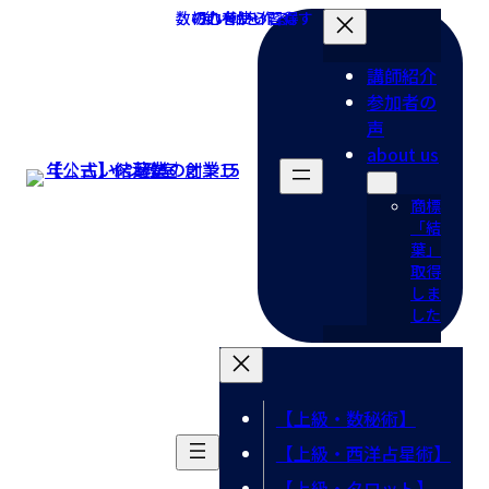
コ
ナ
ン
ビ
テ
ゲ
講師紹介
ン
ー
参加者の
ツ
シ
声
へ
ョ
about us
ス
ン
キ
に
商標
「結
ッ
移
葉」
プ
動
取得
しま
した
【上級・数秘術】
【上級・西洋占星術】
【上級・タロット】