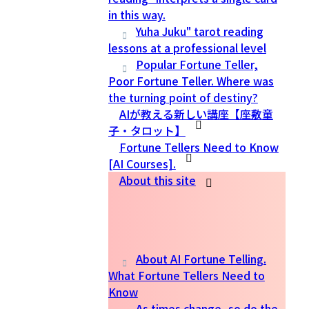
in this way.
Yuha Juku" tarot reading
lessons at a professional level
Popular Fortune Teller,
Poor Fortune Teller. Where was
the turning point of destiny?
AIが教える新しい講座【座敷童
子・タロット】
Fortune Tellers Need to Know
[AI Courses].
About this site
About AI Fortune Telling.
What Fortune Tellers Need to
Know
As times change, so do the