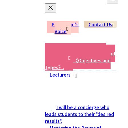
Participant's
Contact Us
Voice
Diagnosis of "Aptitude for
Divination" for compatibility and
quick results 《Objectives and
Types》.
Lecturers
I will be a concierge who
leads students to their "desired
results".
Mastering the Power of