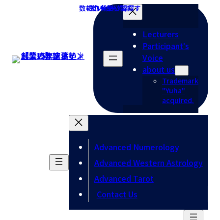
Skip
Skip
to
to
the
the
Lecturers
content
Navigation
Participant's
Voice
about us
Trademark
"Yuha"
acquired.
Advanced Numerology
Advanced Western Astrology
Advanced Tarot
Contact Us