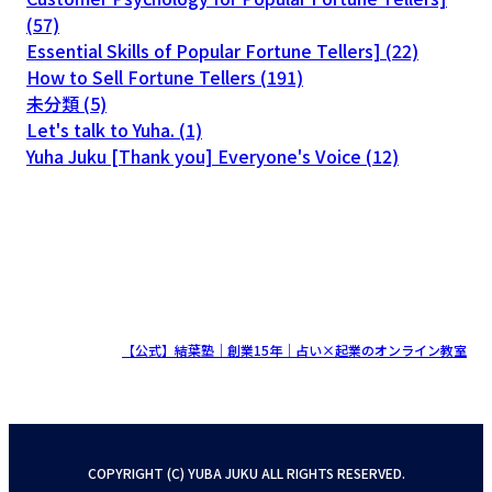
(57)
Essential Skills of Popular Fortune Tellers] (22)
How to Sell Fortune Tellers (191)
未分類 (5)
Let's talk to Yuha. (1)
Yuha Juku [Thank you] Everyone's Voice (12)
COPYRIGHT (C)
【公式】結葉塾｜創業15年｜占い×起業のオンライン教室
ALL RIGHTS RESERVED.
COPYRIGHT (C) YUBA JUKU ALL RIGHTS RESERVED.