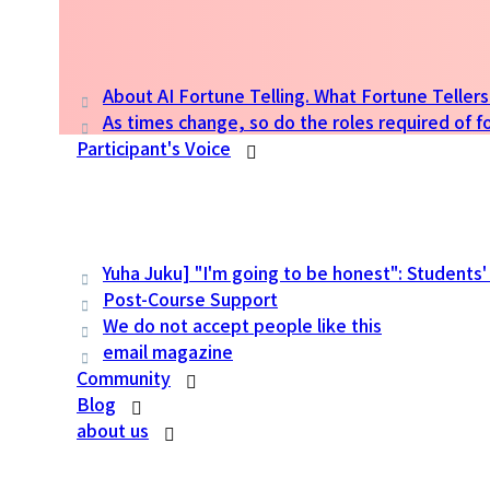
About AI Fortune Telling. What Fortune Telle
As times change, so do the roles required of fo
Participant's Voice
Yuha Juku] "I'm going to be honest": Students'
Post-Course Support
We do not accept people like this
email magazine
Community
Blog
about us