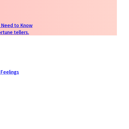
rs Need to Know
rtune tellers.
 Feelings