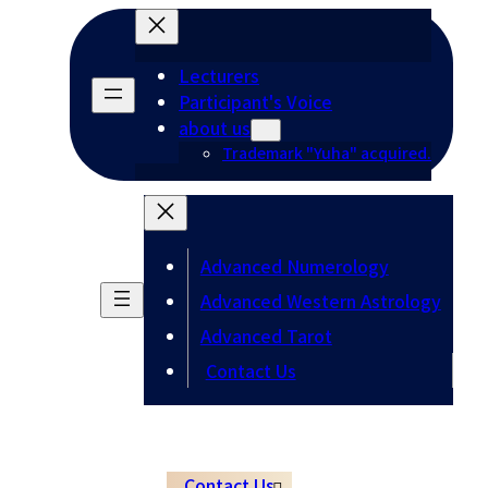
Lecturers
Participant's Voice
about us
Trademark "Yuha" acquired.
Advanced Numerology
Advanced Western Astrology
Advanced Tarot
Contact Us
Contact Us