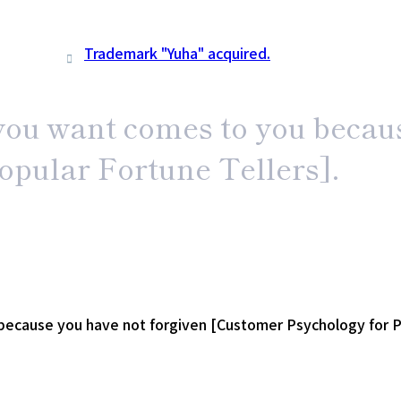
Trademark "Yuha" acquired.
you want comes to you becau
opular Fortune Tellers].
ecause you have not forgiven [Customer Psychology for Po