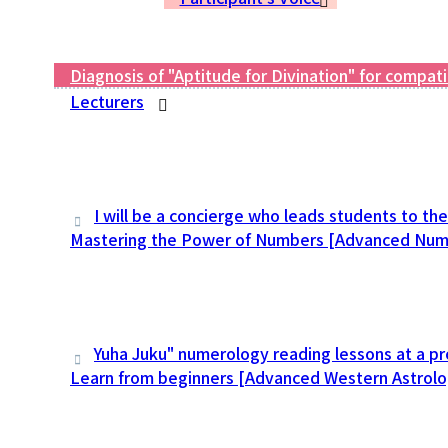
Diagnosis of "Aptitude for Divination" for compat
Lecturers
I will be a concierge who leads students to thei
Mastering the Power of Numbers [Advanced Num
Yuha Juku" numerology reading lessons at a pr
Learn from beginners [Advanced Western Astrolo