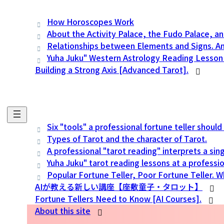
How Horoscopes Work
About the Activity Palace, the Fudo Palace, an
Relationships between Elements and Signs. An
Yuha Juku" Western Astrology Reading Lesson w
Building a Strong Axis [Advanced Tarot].
Six "tools" a professional fortune teller shoul
Types of Tarot and the character of Tarot.
A professional "tarot reading" interprets a sing
Yuha Juku" tarot reading lessons at a professio
Popular Fortune Teller, Poor Fortune Teller. W
AIが教える新しい講座【座敷童子・タロット】
Fortune Tellers Need to Know [AI Courses].
About this site