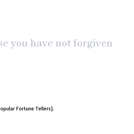
se you have not forgiven
pular Fortune Tellers].