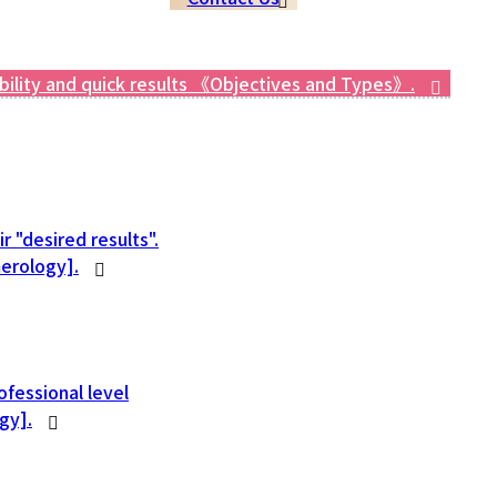
ibility and quick results 《Objectives and Types》.
r "desired results".
erology].
ofessional level
gy].