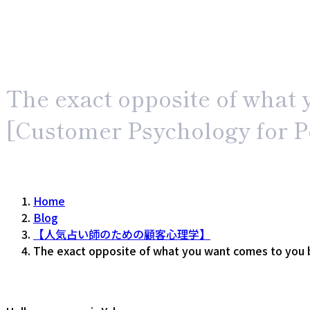
The exact opposite of what 
[Customer Psychology for P
Home
Blog
【人気占い師のための顧客心理学】
The exact opposite of what you want comes to you b