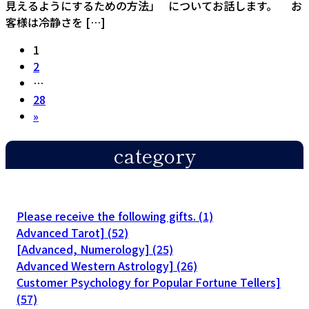
見えるようにするための方法」 についてお話します。 お
客様は冷静さを […]
Posts
Page
1
Page
2
pagination
…
Page
28
»
category
Please receive the following gifts. (1)
Advanced Tarot] (52)
[Advanced, Numerology] (25)
Advanced Western Astrology] (26)
Customer Psychology for Popular Fortune Tellers]
(57)