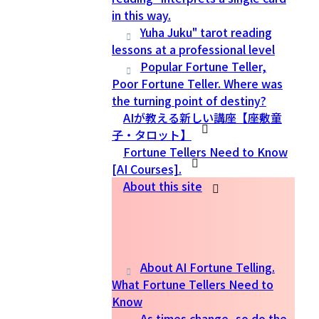
in this way.
Yuha Juku" tarot reading
lessons at a professional level
Popular Fortune Teller,
Poor Fortune Teller. Where was
the turning point of destiny?
AIが教える新しい講座【座敷童
子・タロット】
Fortune Tellers Need to Know
[AI Courses].
About this site
About AI Fortune Telling.
What Fortune Tellers Need to
Know
As times change, so do the