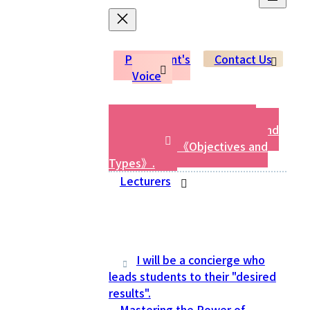
Participant's
Contact Us
Voice
Diagnosis of "Aptitude for
Divination" for compatibility and
quick results 《Objectives and
Types》.
Lecturers
I will be a concierge who
leads students to their "desired
results".
Mastering the Power of