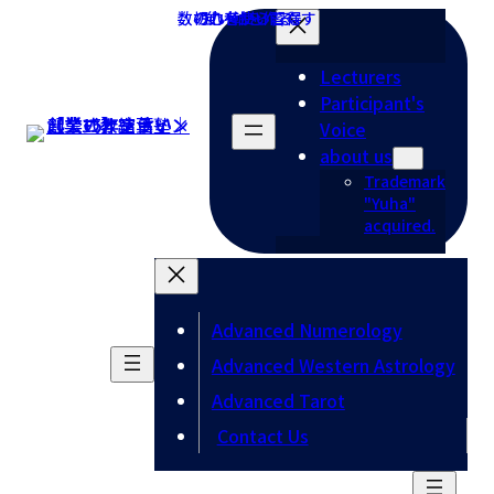
Skip
Skip
to
to
the
the
Lecturers
content
Navigation
Participant's
Voice
about us
Trademark
"Yuha"
acquired.
Advanced Numerology
Advanced Western Astrology
Advanced Tarot
Contact Us