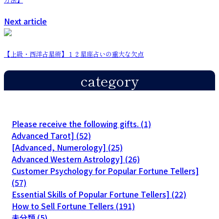
Next article
【上級・西洋占星術】１２星座占いの重大な欠点
category
Please receive the following gifts. (1)
Advanced Tarot] (52)
[Advanced, Numerology] (25)
Advanced Western Astrology] (26)
Customer Psychology for Popular Fortune Tellers]
(57)
Essential Skills of Popular Fortune Tellers] (22)
How to Sell Fortune Tellers (191)
未分類 (5)