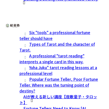
Six "tools" a professional fortune
teller should have
Types of Tarot and the character of
Tarot.
A professional "tarot reading"
interprets a single card in this way.
Yuha Juku" tarot reading lessons at a
professional level
Popular Fortune Teller, Poor Fortune
Teller. Where was the turning point of
destiny?
AIが教える新しい講座【座敷童子・タロッ
ト】
Fortune Tellers Need to Know [AI