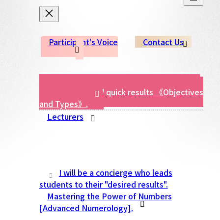
Participant's Voice
Contact Us
Diagnosis of "Aptitude for Divination" for
compatibility and quick results 《Objectives
and Types》.
Lecturers
I will be a concierge who leads
students to their "desired results".
Mastering the Power of Numbers
[Advanced Numerology].