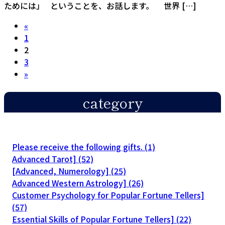
ためには」 ということを、お話します。 世界 […]
Posts
«
Page
1
pagination
Page
2
Page
3
»
category
Please receive the following gifts. (1)
Advanced Tarot] (52)
[Advanced, Numerology] (25)
Advanced Western Astrology] (26)
Customer Psychology for Popular Fortune Tellers]
(57)
Essential Skills of Popular Fortune Tellers] (22)