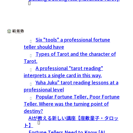
Six "tools" a professional fortune
teller should have
Types of Tarot and the character of
Tarot.
A professional "tarot reading"
interprets a single card in this way.
Yuha Juku" tarot reading lessons at a
professional level
Popular Fortune Teller, Poor Fortune
Teller. Where was the turning point of
destiny?
AIが教える新しい講座【座敷童子・タロッ
ト】
Fortune Tellers Need to Know [AI